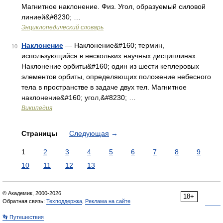
Магнитное наклонение. Физ. Угол, образуемый силовой
линией&#8230; …
Энциклопедический словарь
Наклонение
— Наклонение&#160; термин,
10
использующийся в нескольких научных дисциплинах:
Наклонение орбиты&#160; один из шести кеплеровых
элементов орбиты, определяющих положение небесного
тела в пространстве в задаче двух тел. Магнитное
наклонение&#160; угол,&#8230; …
Википедия
Страницы
Следующая
→
1
2
3
4
5
6
7
8
9
10
11
12
13
© Академик, 2000-2026
18+
Обратная связь:
Техподдержка
,
Реклама на сайте
👣 Путешествия