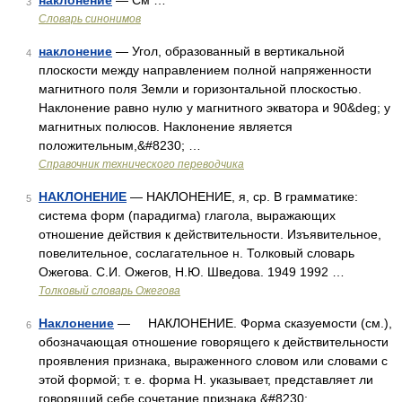
наклонение
— См …
3
Словарь синонимов
наклонение
— Угол, образованный в вертикальной
4
плоскости между направлением полной напряженности
магнитного поля Земли и горизонтальной плоскостью.
Наклонение равно нулю у магнитного экватора и 90&deg; у
магнитных полюсов. Наклонение является
положительным,&#8230; …
Справочник технического переводчика
НАКЛОНЕНИЕ
— НАКЛОНЕНИЕ, я, ср. В грамматике:
5
система форм (парадигма) глагола, выражающих
отношение действия к действительности. Изъявительное,
повелительное, сослагательное н. Толковый словарь
Ожегова. С.И. Ожегов, Н.Ю. Шведова. 1949 1992 …
Толковый словарь Ожегова
Наклонение
— НАКЛОНЕНИЕ. Форма сказуемости (см.),
6
обозначающая отношение говорящего к действительности
проявления признака, выраженного словом или словами с
этой формой; т. е. форма Н. указывает, представляет ли
говорящий себе сочетание признака,&#8230; …