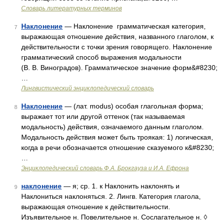
Словарь литературных терминов
Наклонение
— Наклонение грамматическая категория,
7
выражающая отношение действия, названного глаголом, к
действительности с точки зрения говорящего. Наклонение
грамматический способ выражения модальности
(В. В. Виноградов). Грамматическое значение форм&#8230;
…
Лингвистический энциклопедический словарь
Наклонение
— (лат. modus) особая глагольная форма;
8
выражает тот или другой оттенок (так называемая
модальность) действия, означаемого данным глаголом.
Модальность действия может быть троякая: 1) логическая,
когда в речи обозначается отношение сказуемого к&#8230;
…
Энциклопедический словарь Ф.А. Брокгауза и И.А. Ефрона
наклонение
— я; ср. 1. к Наклонить наклонять и
9
Наклониться наклоняться. 2. Лингв. Категория глагола,
выражающая отношение к действительности.
Изъявительное н. Повелительное н. Сослагательное н. ◊