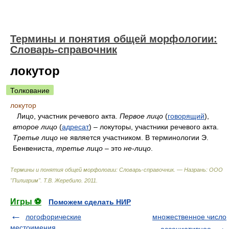
Термины и понятия общей морфологии:
Словарь-справочник
локутор
Толкование
локутор
Лицо, участник речевого акта.
Первое лицо
(
говорящий
),
второе лицо
(
адресат
) – локуторы, участники речевого акта.
Третье лицо
не является участником. В терминологии Э.
Бенвениста,
третье лицо
– это
не-лицо
.
Термины и понятия общей морфологии: Словарь-справочник. — Назрань: ООО
"Пилигрим"
.
Т.В. Жеребило
.
2011
.
Игры ⚽
Поможем сделать НИР
логофорические
множественное число
местоимения