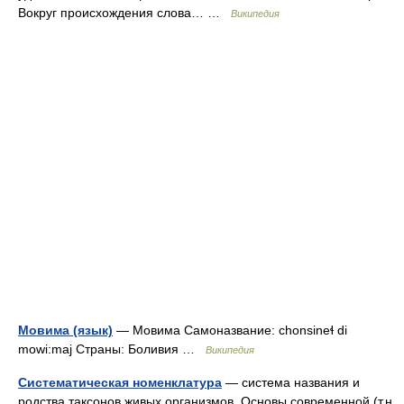
Вокруг происхождения слова… …
Википедия
Мовима (язык)
— Мовима Самоназвание: chonsineɬ di
mowi:maj Страны: Боливия …
Википедия
Систематическая номенклатура
— система названия и
родства таксонов живых организмов. Основы современной (т.н.