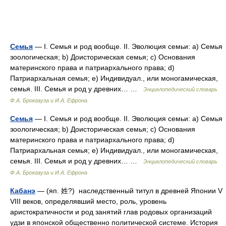
Семья
— I. Семья и род вообще. II. Эволюция семьи: a) Семья
зоологическая; b) Доисторическая семья; c) Основания
материнского права и патриархального права; d)
Патриархальная семья; e) Индивидуал., или моногамическая,
семья. III. Семья и род у древних… …
Энциклопедический словарь
Ф.А. Брокгауза и И.А. Ефрона
Семья
— I. Семья и род вообще. II. Эволюция семьи: a) Семья
зоологическая; b) Доисторическая семья; c) Основания
материнского права и патриархального права; d)
Патриархальная семья; e) Индивидуал., или моногамическая,
семья. III. Семья и род у древних… …
Энциклопедический словарь
Ф.А. Брокгауза и И.А. Ефрона
Кабанэ
— (яп. 姓?) наследственный титул в древней Японии V
VIII веков, определявший место, роль, уровень
аристократичности и род занятий глав родовых организаций
удзи в японской общественно политической системе. История