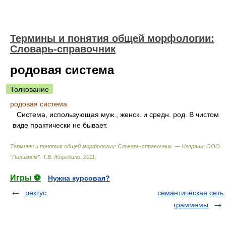
Термины и понятия общей морфологии:
Словарь-справочник
родовая система
Толкование
родовая система
Система, использующая муж., женск. и средн. род. В чистом
виде практически не бывает.
Термины и понятия общей морфологии: Словарь-справочник. — Назрань: ООО
"Пилигрим"
.
Т.В. Жеребило
.
2011
.
Игры ⚽
Нужна курсовая?
ректус
семантическая сеть
граммемы