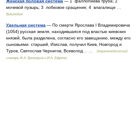
Женская половая система
— 1 фаллопиева труба; 2
мочевой пузырь; 3 лобковое сращение; 4 влагалище …
Википедия
Удельная система
— По смерти Ярослава I Владимировича
(1054) русская земля, находившаяся под властью киевских
князей, была разделена, согласно его завещанию, между его
сыновьями: старший, Изяслав, получил Киев, Новгород и
Туров, Святослав Чернигов, Всеволод… …
Энциклопедический
словарь Ф.А. Брокгауза и И.А. Ефрона