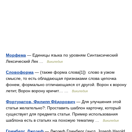
Морфема
— Единицы языка по уровням Синтаксический
Лексический Лек …
Википедия
Словоформа
— (также форма слова[1]) слово в узком
смысле, то есть обладающая признаками слова цепочка
фонем, формально отличающаяся от другой. Ворон к ворону
летит, Ворон ворону кричит… …
Википедия
Фортунатов, Филипп Фёдорович
— Для улучшения этой
статьи желательно?: Проставить шаблон карточку, который
существует для предмета статьи. Пример использования
шаблона есть в статьях на похожую тематику …
Википедия
Гринберг, Джозеф
— Джозеф Гринберг (англ. Joseph Harold