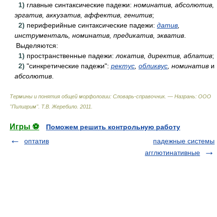
1)
главные синтаксические падежи:
номинатив, абсолютив,
эргатив, аккузатив, аффектив, генитив
;
2)
периферийные синтаксические падежи:
датив
,
инструменталь, номинатив, предикатив, экватив
.
Выделяются:
1)
пространственные падежи:
локатив, директив, аблатив
;
2)
"синкретические падежи":
ректус
,
обликвус
, номинатив
и
абсолютив
.
Термины и понятия общей морфологии: Словарь-справочник. — Назрань: ООО
"Пилигрим"
.
Т.В. Жеребило
.
2011
.
Игры ⚽
Поможем решить контрольную работу
оптатив
падежные системы
агглютинативные